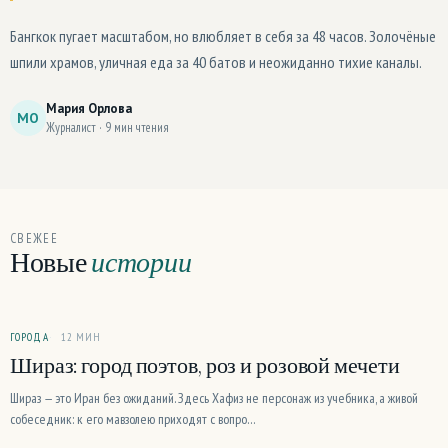
Бангкок пугает масштабом, но влюбляет в себя за 48 часов. Золочёные
шпили храмов, уличная еда за 40 батов и неожиданно тихие каналы.
Мария Орлова
МО
Журналист · 9 мин чтения
СВЕЖЕЕ
Новые
истории
ГОРОДА
12 МИН
Шираз: город поэтов, роз и розовой мечети
Шираз — это Иран без ожиданий. Здесь Хафиз не персонаж из учебника, а живой
собеседник: к его мавзолею приходят с вопро…