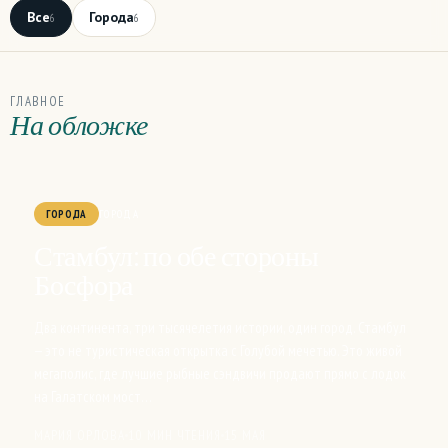
Все
Города
6
6
ГЛАВНОЕ
На обложке
ГОРОДА
ГОРОДА
Стамбул: по обе стороны
Босфора
Два континента, три тысячелетия истории, один город. Стамбул
— это не туристическая открытка с Голубой мечетью. Это живой
мегаполис, где лучшие рыбные сэндвичи продают прямо с лодок
на Галатском мост…
МАРИЯ ОРЛОВА
10 МИН ЧТЕНИЯ
15 МАЯ