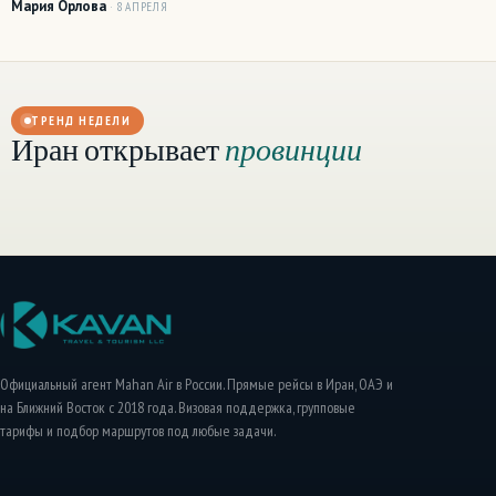
Мария Орлова
· 8 АПРЕЛЯ
ТРЕНД НЕДЕЛИ
Иран открывает
провинции
01
02
Бангкок: ночные
Стамбул: азиатс
рынки и храмы
берег
ГОРОДА
ГОРОДА
Официальный агент Mahan Air в России. Прямые рейсы в Иран, ОАЭ и
на Ближний Восток с 2018 года. Визовая поддержка, групповые
тарифы и подбор маршрутов под любые задачи.